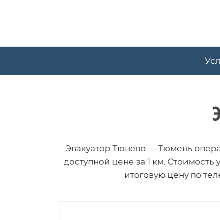
Skip
to
content
Усл
Эвакуатор Тюнево — Тюмень операт
доступной цене за 1 км. Стоимость
итоговую цену по те