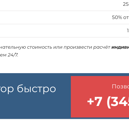
25
50% от
нчательную стоимость или произвести расчёт
индив
ем 24/7.
тор быстро
Позво
+7 (34